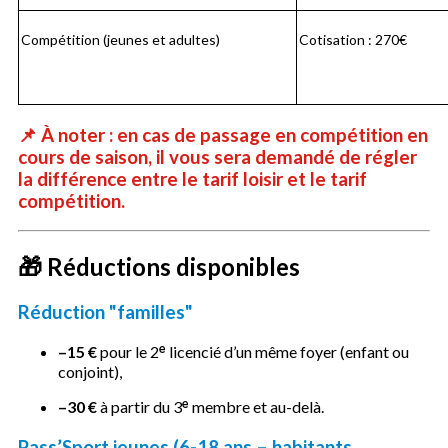
Compétition (jeunes et adultes)
Cotisation : 270€
📌 À noter :
en cas de passage en
compétition en
cours de saison
, il vous sera demandé de régler
la
différence entre le tarif loisir et le tarif
compétition
.
🎁 Réductions disponibles
Réduction "familles"
–15 €
pour le 2ᵉ licencié d’un même foyer (enfant ou
conjoint),
–30 €
à partir du 3ᵉ membre et au-delà.
Pass’Sport jeunes (6-18 ans – habitants