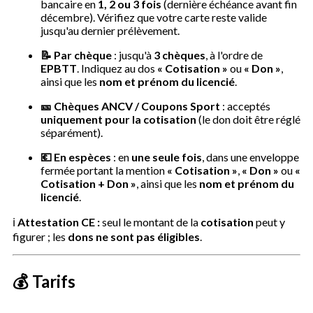
bancaire en
1, 2 ou 3 fois
(dernière échéance avant fin
décembre). Vérifiez que votre carte reste valide
jusqu'au dernier prélèvement.
📝 Par chèque
: jusqu'à
3 chèques
, à l'ordre de
EPBTT
. Indiquez au dos
« Cotisation »
ou
« Don »
,
ainsi que les
nom et prénom du licencié
.
🎫 Chèques ANCV / Coupons Sport
: acceptés
uniquement pour la cotisation
(le don doit être réglé
séparément).
💶 En espèces
: en
une seule fois
, dans une enveloppe
fermée portant la mention
« Cotisation »
,
« Don »
ou
«
Cotisation + Don »
, ainsi que les
nom et prénom du
licencié
.
ℹ️
Attestation CE :
seul le montant de la
cotisation
peut y
figurer ; les
dons ne sont pas éligibles
.
💰 Tarifs