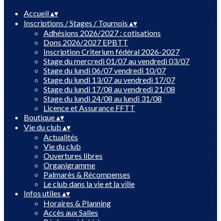
Accueil
▴
▾
Inscriptions / Stages / Tournois
▴
▾
Adhésions 2026/2027 : cotisations
Dons 2026/2027 EPBTT
Inscription Criterium fédéral 2026-2027
Stage du mercredi 01/07 au vendredi 03/07
Stage du lundi 06/07 vendredi 10/07
Stage du lundi 13/07 au vendredi 17/07
Stage du lundi 17/08 au vendredi 21/08
Stage du lundi 24/08 au lundi 31/08
Licence et Assurance FFTT
Boutique
▴
▾
Vie du club
▴
▾
Actualités
Vie du club
Ouvertures libres
Organigramme
Palmarès & Récompenses
Le club dans la vie et la ville
Infos utiles
▴
▾
Horaires & Planning
Accès aux Salles