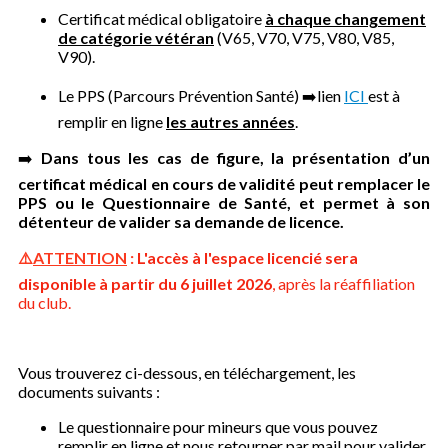
Certificat médical obligatoire
à chaque changement
de catégorie vétéran
(V65, V70, V75, V80, V85,
V90).
Le PPS (Parcours Prévention Santé) ➡️lien
ICI
est à
remplir en ligne
les autres années
.
➡️
Dans tous les cas de figure, la présentation d’un
certificat médical en cours de validité peut remplacer le
PPS ou le Questionnaire de Santé, et permet à son
détenteur de valider sa demande de licence.
⚠️
ATTENTION
:
L'accès à l'espace licencié sera
disponible à partir du 6 juillet 2026
, après la réaffiliation
du club.
Vous trouverez ci-dessous, en téléchargement, les
documents suivants :
Le questionnaire pour mineurs que vous pouvez
remplir en ligne et nous retourner par mail pour valider