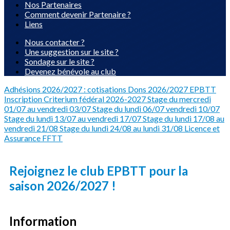
Nos Partenaires
Comment devenir Partenaire ?
Liens
Nous contacter ?
Une suggestion sur le site ?
Sondage sur le site ?
Devenez bénévole au club
Adhésions 2026/2027 : cotisations
Dons 2026/2027 EPBTT
Inscription Criterium fédéral 2026-2027
Stage du mercredi
01/07 au vendredi 03/07
Stage du lundi 06/07 vendredi 10/07
Stage du lundi 13/07 au vendredi 17/07
Stage du lundi 17/08 au
vendredi 21/08
Stage du lundi 24/08 au lundi 31/08
Licence et
Assurance FFTT
Rejoignez le club EPBTT pour la
saison 2026/2027 !
Information