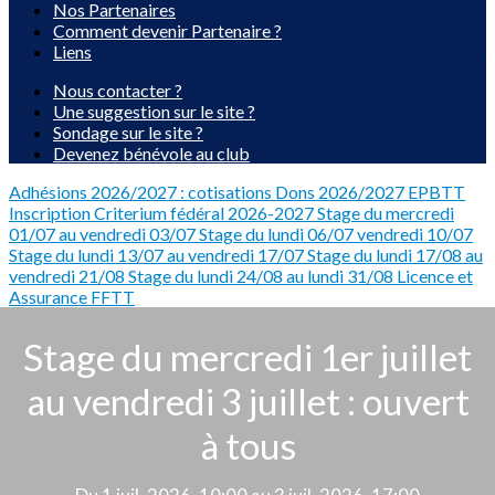
Nos Partenaires
Comment devenir Partenaire ?
Liens
Nous contacter ?
Une suggestion sur le site ?
Sondage sur le site ?
Devenez bénévole au club
Adhésions 2026/2027 : cotisations
Dons 2026/2027 EPBTT
Inscription Criterium fédéral 2026-2027
Stage du mercredi
01/07 au vendredi 03/07
Stage du lundi 06/07 vendredi 10/07
Stage du lundi 13/07 au vendredi 17/07
Stage du lundi 17/08 au
vendredi 21/08
Stage du lundi 24/08 au lundi 31/08
Licence et
Assurance FFTT
Stage du mercredi 1er juillet
au vendredi 3 juillet : ouvert
à tous