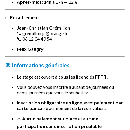
Après-midi
: 14h à 17h — 12 €
✅
Encadrement
Jean-Christian Grémillon
📧 gremillon.jc@orange.fr
📞 06 12 34 49 54
Félix Gaugry
🎯
Informations générales
Le stage est ouvert à
tous les licenciés FFTT
.
Vous pouvez vous inscrire à autant de journées ou
demi-journées que vous le souhaitez.
Inscription obligatoire en ligne
, avec
paiement par
carte bancaire
au moment de la réservation.
⚠️
Aucun paiement sur place
et
aucune
participation sans inscription préalable
.