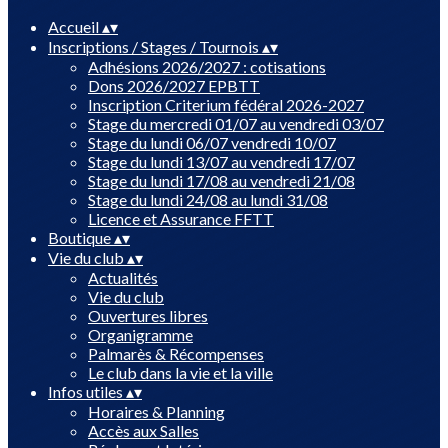
Accueil
▴
▾
Inscriptions / Stages / Tournois
▴
▾
Adhésions 2026/2027 : cotisations
Dons 2026/2027 EPBTT
Inscription Criterium fédéral 2026-2027
Stage du mercredi 01/07 au vendredi 03/07
Stage du lundi 06/07 vendredi 10/07
Stage du lundi 13/07 au vendredi 17/07
Stage du lundi 17/08 au vendredi 21/08
Stage du lundi 24/08 au lundi 31/08
Licence et Assurance FFTT
Boutique
▴
▾
Vie du club
▴
▾
Actualités
Vie du club
Ouvertures libres
Organigramme
Palmarès & Récompenses
Le club dans la vie et la ville
Infos utiles
▴
▾
Horaires & Planning
Accès aux Salles