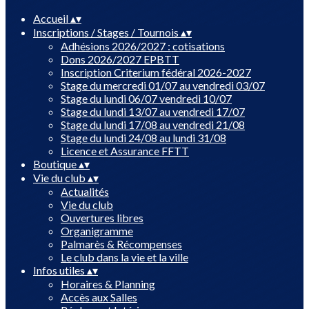
Accueil
▴
▾
Inscriptions / Stages / Tournois
▴
▾
Adhésions 2026/2027 : cotisations
Dons 2026/2027 EPBTT
Inscription Criterium fédéral 2026-2027
Stage du mercredi 01/07 au vendredi 03/07
Stage du lundi 06/07 vendredi 10/07
Stage du lundi 13/07 au vendredi 17/07
Stage du lundi 17/08 au vendredi 21/08
Stage du lundi 24/08 au lundi 31/08
Licence et Assurance FFTT
Boutique
▴
▾
Vie du club
▴
▾
Actualités
Vie du club
Ouvertures libres
Organigramme
Palmarès & Récompenses
Le club dans la vie et la ville
Infos utiles
▴
▾
Horaires & Planning
Accès aux Salles